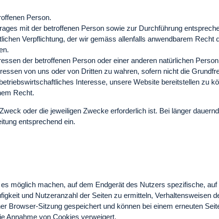
troffenen Person.
ertrages mit der betroffenen Person sowie zur Durchführung entsprec
echtlichen Verpflichtung, der wir gemäss allenfalls anwendbarem Rech
en.
eressen der betroffenen Person oder einer anderen natürlichen Perso
teressen von uns oder von Dritten zu wahren, sofern nicht die Grundf
etriebswirtschaftliches Interesse, unsere Website bereitstellen zu k
chem Recht.
n Zweck oder die jeweiligen Zwecke erforderlich ist. Bei länger daue
eitung entsprechend ein.
e es möglich machen, auf dem Endgerät des Nutzers spezifische, auf
gkeit und Nutzeranzahl der Seiten zu ermitteln, Verhaltensweisen d
ner Browser-Sitzung gespeichert und können bei einem erneuten Sei
 die Annahme von Cookies verweigert.