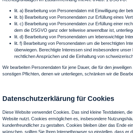
lit. a) Bearbeitung von Personendaten mit Einwilligung der be
lit. b) Bearbeitung von Personendaten zur Erfüllung eines V
lit. c) Bearbeitung von Personendaten zur Erfüllung einer r
dem die DSGVO
ganz oder teilweise anwendbar ist, unterlieg
lit. d) Bearbeitung von Personendaten um lebenswichtige Int
lit. f) Bearbeitung von Personendaten um die berechtigten In
überwiegen. Berechtigte Interessen sind insbesondere unser b
rechtlichen Ansprüchen und die Einhaltung von schweizeris
Wir bearbeiten Personendaten für jene Dauer, die für den jeweilige
sonstigen Pflichten, denen wir unterliegen, schränken wir die Bearb
Datenschutzerklärung für Cookies
Diese Website verwendet Cookies. Das sind kleine Textdateien, di
Website nutzt. Cookies ermöglichen es, insbesondere Nutzungshäufi
kundenfreundlicher zu gestalten.
Cookies bleiben über das Ende ei
wünschen, sollten Sie Ihren Internetbrowser so einstellen, dass er