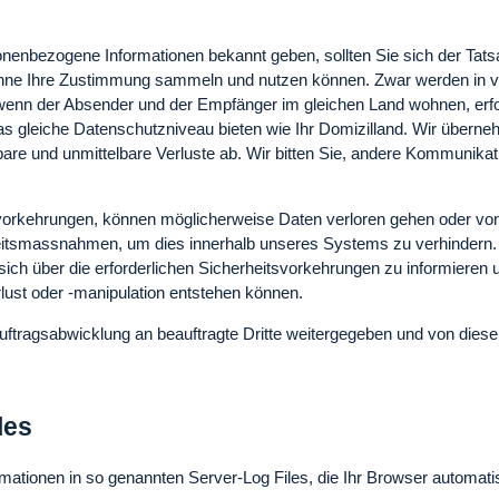
onenbezogene Informationen bekannt geben, sollten Sie sich der Tats
n ohne Ihre Zustimmung sammeln und nutzen können. Zwar werden in vie
enn der Absender und der Empfänger im gleichen Land wohnen, erfol
 das gleiche Datenschutzniveau bieten wie Ihr Domizilland. Wir übern
bare und unmittelbare Verluste ab. Wir bitten Sie, andere Kommunikat
vorkehrungen, können möglicherweise Daten verloren gehen oder von
eitsmassnahmen, um dies innerhalb unseres Systems zu verhindern. 
r, sich über die erforderlichen Sicherheitsvorkehrungen zu informiere
rlust oder -manipulation entstehen können.
tragsabwicklung an beauftragte Dritte weitergegeben und von diesen 
les
mationen in so genannten Server-Log Files, die Ihr Browser automatis