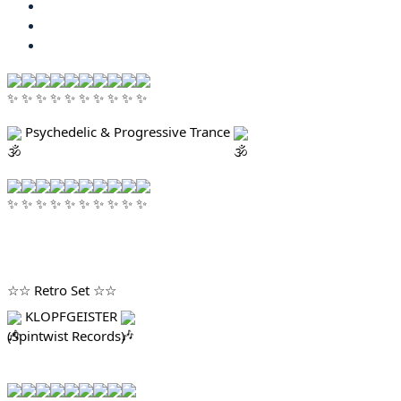
Psychedelic & Progressive Trance
☆☆ Retro Set ☆☆
KLOPFGEISTER
(Spintwist Records)