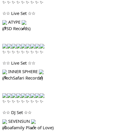
☆☆ Live Set ☆☆
ATYPE
(7SD Records)
☆☆ Live Set ☆☆
INNER SPHERE
(TechSafari Records)
☆☆ DJ Set ☆☆
SEVENSUN
(Goafamily Place of Love)