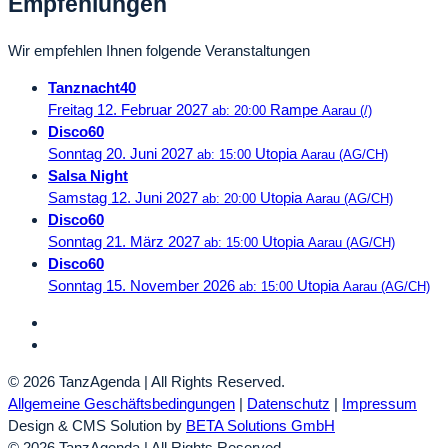
Empfehlungen
Wir empfehlen Ihnen folgende Veranstaltungen
Tanznacht40
Freitag 12. Februar 2027
Rampe
ab: 20:00
Aarau (/)
Disco60
Sonntag 20. Juni 2027
Utopia
ab: 15:00
Aarau (AG/CH)
Salsa Night
Samstag 12. Juni 2027
Utopia
ab: 20:00
Aarau (AG/CH)
Disco60
Sonntag 21. März 2027
Utopia
ab: 15:00
Aarau (AG/CH)
Disco60
Sonntag 15. November 2026
Utopia
ab: 15:00
Aarau (AG/CH)
© 2026 TanzAgenda | All Rights Reserved.
Allgemeine Geschäftsbedingungen
|
Datenschutz
|
Impressum
Design & CMS Solution by
BETA Solutions GmbH
© 2026 TanzAgenda | All Rights Reserved.