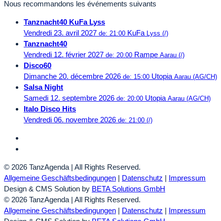
Nous recommandons les événements suivants
Tanznacht40 KuFa Lyss
Vendredi 23. avril 2027
KuFa
de: 21:00
Lyss (/)
Tanznacht40
Vendredi 12. février 2027
Rampe
de: 20:00
Aarau (/)
Disco60
Dimanche 20. décembre 2026
Utopia
de: 15:00
Aarau (AG/CH)
Salsa Night
Samedi 12. septembre 2026
Utopia
de: 20:00
Aarau (AG/CH)
Italo Disco Hits
Vendredi 06. novembre 2026
de: 21:00
(/)
© 2026 TanzAgenda | All Rights Reserved.
Allgemeine Geschäftsbedingungen
|
Datenschutz
|
Impressum
Design & CMS Solution by
BETA Solutions GmbH
© 2026 TanzAgenda | All Rights Reserved.
Allgemeine Geschäftsbedingungen
|
Datenschutz
|
Impressum